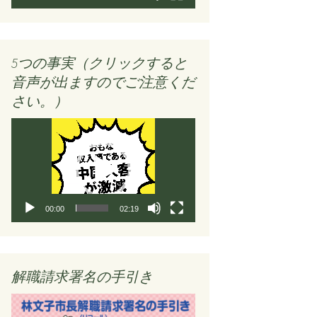
ー
5つの事実（クリックすると
音声が出ますのでご注意くだ
さい。）
動
画
プ
レ
ー
ヤ
00:00
02:19
ー
解職請求署名の手引き