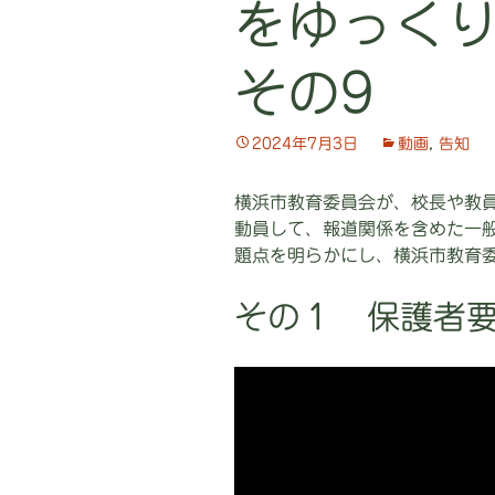
をゆっくり
プ
その9
2024年7月3日
動画
,
告知
横浜市教育委員会が、校長や教
動員して、報道関係を含めた一
題点を明らかにし、横浜市教育
その１ 保護者要