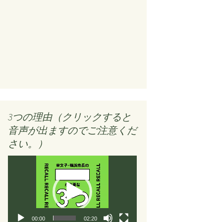
3つの理由（クリックすると
音声が出ますのでご注意くだ
さい。）
動
画
プ
レ
ー
ヤ
00:00
02:20