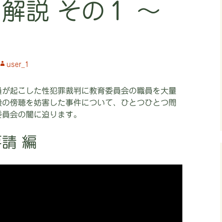
解説 その１ ～
リコールでカジノ
市民無視はリコー
ぞ⑨
林市長をリコール
user_1
リコールでカジノ
QRコード付き⑪
市民無視はリコー
員が起こした性犯罪裁判に教育委員会の職員を大量
ぞ QRコード付き⑫
般の傍聴を妨害した事件について、ひとつひとつ問
受任者申込用紙0926 
委員会の闇に迫ります。
受任者チラシ裏0926 
請 編