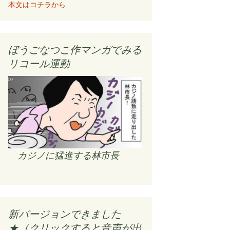
本文はコチラから
ぼうごなつこ作マンガでみる
リコール運動
カジノに猛進する林市長
新バージョンできました
★（クリックすると音声が出