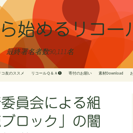
ら始めるリコー
終署名者数90,111名
リコ友のススメ
リコールＱ＆Ａ❶
寄付のお願い
素材Download
リコ友紹介
Ｑ＆Ａ❷☆受任者について☆
NoカジノGoリコー
リコ友ショップMAP
Ｑ＆Ａ❸☆署名について☆
リコ友ぼしゅうち
育委員会による組
Ｑ＆Ａ❹☆解職投票について
家族でリコール 
☆
者③
Ｑ＆Ａ❺☆地方自治法☆
市民がリコールで
聴ブロック」の闇
④
シール投票用ボー