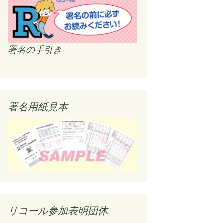
署名の手引き
署名用紙見本
リコール参加表明団体