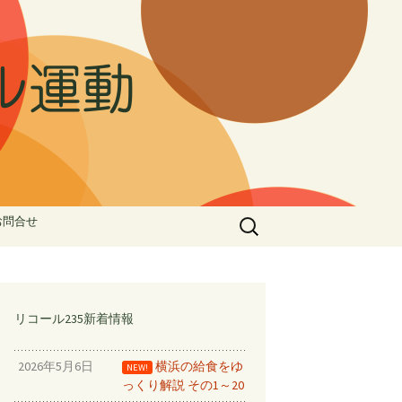
ル運動
検
お問合せ
索:
ル①
ゅう②
家族で受任
リコール235新着情報
止める！！
2026年5月6日
横浜の給食をゆ
NEW!
っくり解説 その1～20
ドデータ⑦