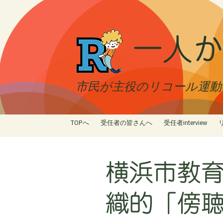
一人か
市民が主役のリコール運動 最
コ
TOPへ
受任者の皆さんへ
受任者interview
ン
テ
ン
横浜市教
ツ
へ
ス
織的「傍
キ
ッ