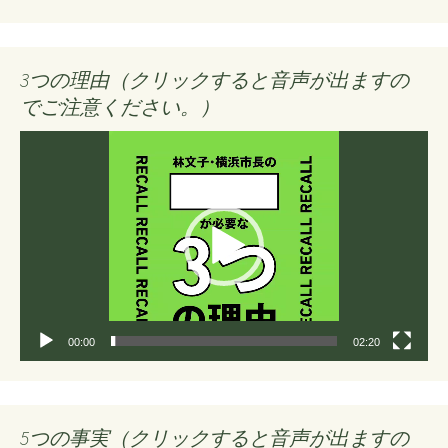
3つの理由（クリックすると音声が出ますの
でご注意ください。）
動
画
プ
レ
ー
ヤ
ー
00:00
02:20
5つの事実（クリックすると音声が出ますの