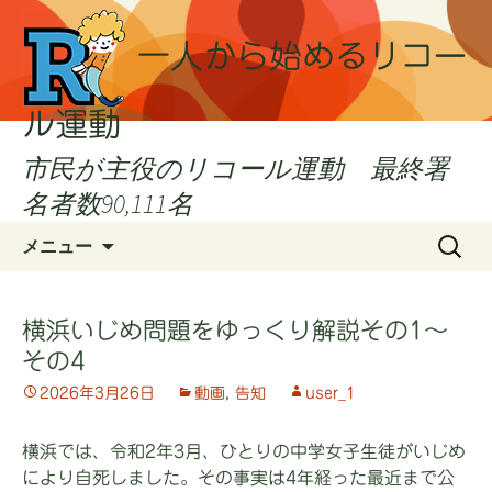
一人から始めるリコー
ル運動
市民が主役のリコール運動 最終署
名者数90,111名
コ
検
メニュー
ン
索:
テ
ン
横浜いじめ問題をゆっくり解説その1～
ツ
その4
へ
ス
2026年3月26日
動画
,
告知
user_1
キ
ッ
横浜では、令和2年3月、ひとりの中学女子生徒がいじめ
プ
により自死しました。その事実は4年経った最近まで公