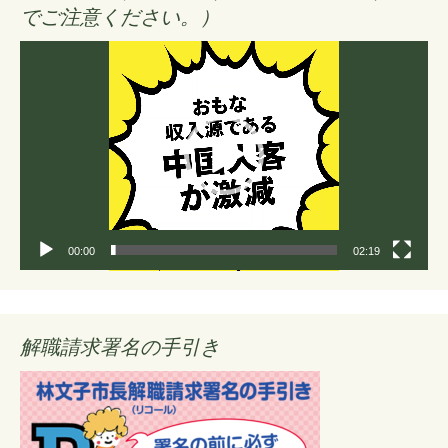
でご注意ください。）
動
画
プ
レ
ー
ヤ
ー
00:00
02:19
解職請求署名の手引き