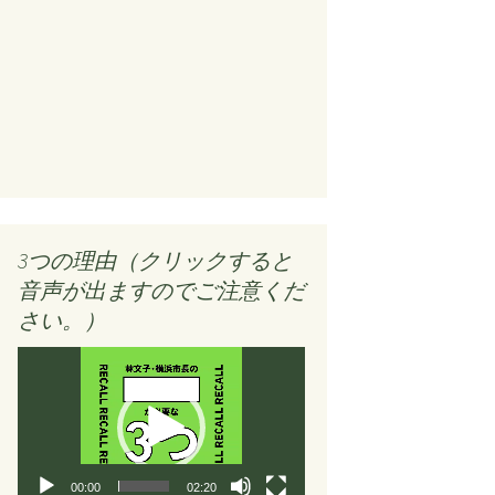
3つの理由（クリックすると
音声が出ますのでご注意くだ
さい。）
動
画
プ
レ
ー
ヤ
00:00
02:20