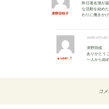
昨日署名簿が届
ビ
な活動を始めた
津野田桂子
わりに働きかけ
ゲ
2020年10月14日 9
ー
津野田様
ありがとう
シ
user_1
一人から始
ョ
ン
コメ