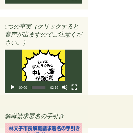
ー
5つの事実（クリックすると
音声が出ますのでご注意くだ
さい。）
動
画
プ
レ
ー
ヤ
00:00
02:19
ー
解職請求署名の手引き