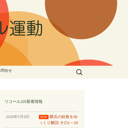
ル運動
検
お問合せ
索:
ル①
ゅう②
家族で受任
リコール235新着情報
止める！！
2026年5月6日
横浜の給食をゆ
NEW!
っくり解説 その1～20
ドデータ⑦