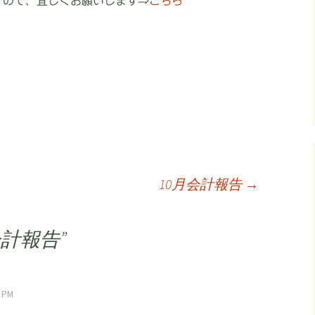
すので、宜しくお願いします⇒
こちら
10月会計報告
→
会計報告
”
 PM