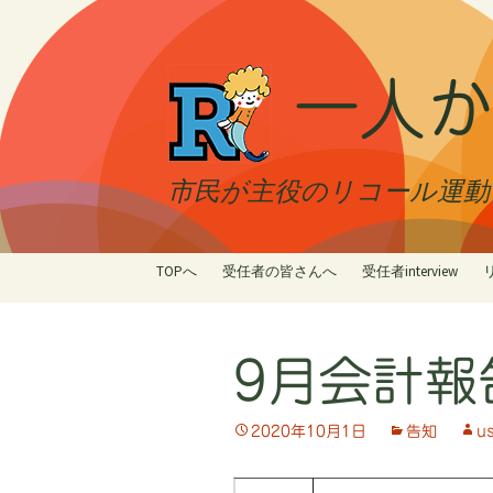
一人か
市民が主役のリコール運動 最
コ
TOPへ
受任者の皆さんへ
受任者interview
ン
テ
ン
9月会計報
ツ
へ
ス
2020年10月1日
告知
u
キ
ッ