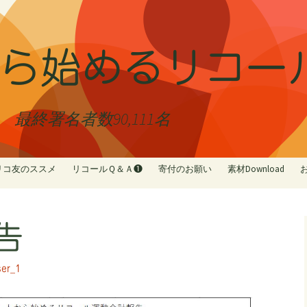
ら始めるリコー
終署名者数90,111名
リコ友のススメ
リコールＱ＆Ａ❶
寄付のお願い
素材Download
リコ友紹介
Ｑ＆Ａ❷☆受任者について☆
NoカジノGoリコー
リコ友ショップMAP
Ｑ＆Ａ❸☆署名について☆
リコ友ぼしゅうち
告
Ｑ＆Ａ❹☆解職投票について
家族でリコール 
☆
者③
Ｑ＆Ａ❺☆地方自治法☆
市民がリコールで
ser_1
④
シール投票用ボー