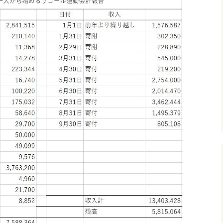
リコールでカジノ
市民無視はリコー
ぞ⑨
林市長をリコール
リコールでカジノ
QRコード付き⑪
市民無視はリコー
ぞ QRコード付き⑫
受任者申込用紙0926 
受任者チラシ裏0926 