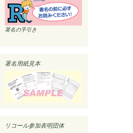
署名の手引き
署名用紙見本
リコール参加表明団体