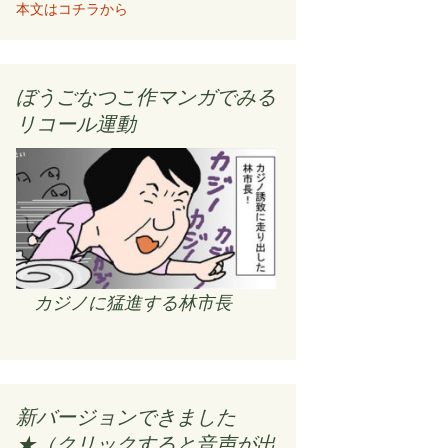
本文はコチラから
ぼうごなつこ作マンガでみる
リコール運動
カジノに猛進する林市長
新バージョンできました
★（クリックすると音声が出