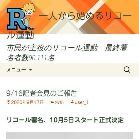
一人から始めるリコー
ル運動
市民が主役のリコール運動 最終署
名者数90,111名
コ
検
メニュー
ン
索:
テ
ン
9/16記者会見のご報告
ツ
2020年9月17日
告知
user_1
へ
ス
キ
リコール署名、10月5日スタート正式決定
ッ
プ