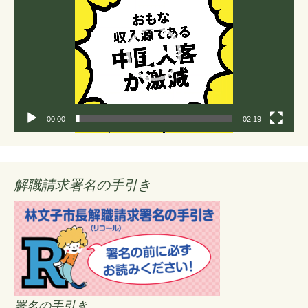
プ
レ
ー
ヤ
ー
00:00
02:19
解職請求署名の手引き
署名の手引き