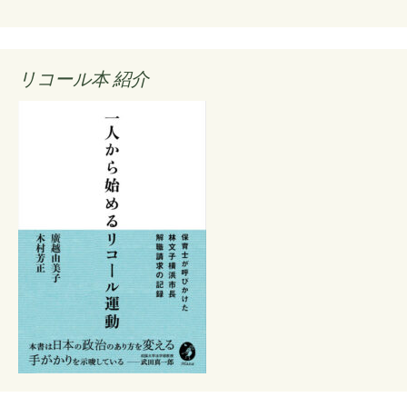
ー
シ
リコール本 紹介
ョ
ン