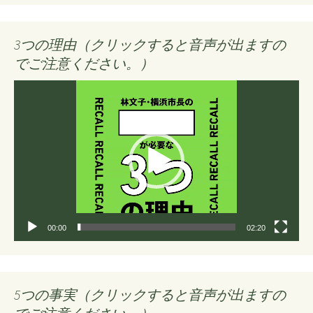
3つの理由（クリックすると音声が出ますの
でご注意ください。）
動
画
プ
レ
ー
ヤ
ー
00:00
02:20
5つの事実（クリックすると音声が出ますの