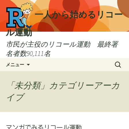
一人から始めるリコー
ル運動
市民が主役のリコール運動 最終署
名者数90,111名
コ
検
メニュー
ン
索:
テ
ン
「未分類」カテゴリーアーカ
ツ
イブ
へ
ス
キ
ッ
プ
マンガでみるリコール運動