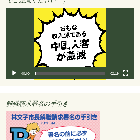
でご注意ください。）
動
画
プ
レ
ー
ヤ
ー
00:00
02:19
解職請求署名の手引き