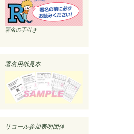
署名の手引き
署名用紙見本
リコール参加表明団体