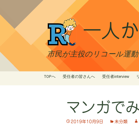
一人か
市民が主役のリコール運動 最
コ
TOPへ
受任者の皆さんへ
受任者interview
ン
テ
ン
マンガで
ツ
へ
ス
2019年10月9日
未分類
キ
ッ