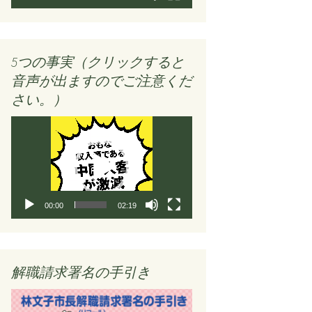
ー
5つの事実（クリックすると
音声が出ますのでご注意くだ
さい。）
動
画
プ
レ
ー
ヤ
00:00
02:19
ー
解職請求署名の手引き