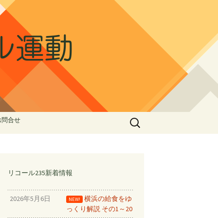
ル運動
検
お問合せ
索:
ル①
ゅう②
家族で受任
リコール235新着情報
止める！！
2026年5月6日
横浜の給食をゆ
NEW!
っくり解説 その1～20
ドデータ⑦