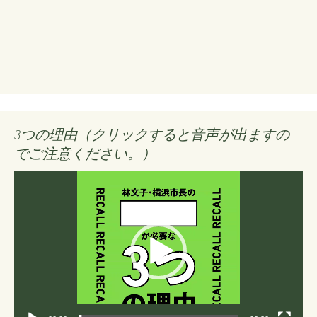
3つの理由（クリックすると音声が出ますの
でご注意ください。）
動
画
プ
レ
ー
ヤ
ー