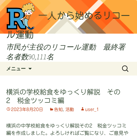
一人から始めるリコー
ル運動
市民が主役のリコール運動 最終署
名者数90,111名
コ
検
メニュー
ン
索:
テ
ン
横浜の学校給食をゆっくり解説 その
ツ
2 税金ツッコミ編
へ
ス
2023年8月20日
告知
,
活動
user_1
キ
ッ
横浜の中学校給食をゆっくり解説その2 税金ツッコミ
プ
編を作成しました。よろしければご覧になり、ご意見や