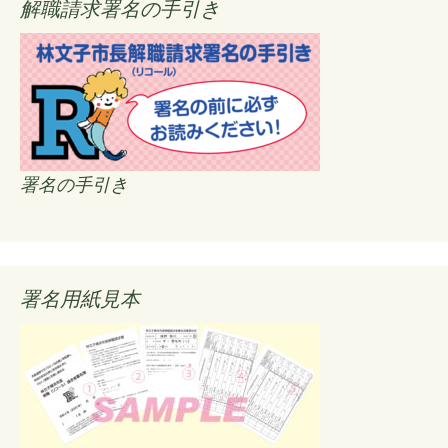
解職請求署名の手引き
署名の手引き
署名用紙見本