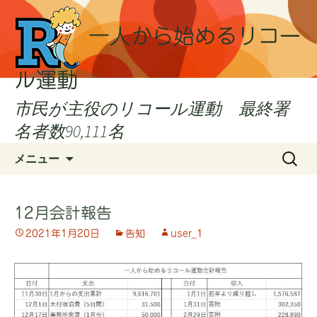
一人から始めるリコー
ル運動
市民が主役のリコール運動 最終署
名者数90,111名
コ
検
メニュー
ン
索:
テ
ン
12月会計報告
ツ
2021年1月20日
告知
user_1
へ
ス
キ
ッ
プ