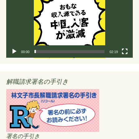
プ
レ
ー
ヤ
ー
00:00
02:19
解職請求署名の手引き
署名の手引き