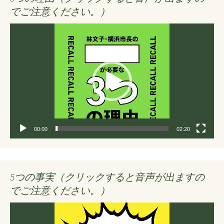
でご注意ください。）
動
画
プ
レ
ー
ヤ
ー
00:00
02:20
5つの事実（クリックすると音声が出ますの
でご注意ください。）
動
画