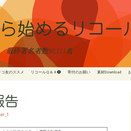
ら始めるリコー
終署名者数90,111名
リコ友のススメ
リコールＱ＆Ａ❶
寄付のお願い
素材Download
リコ友紹介
Ｑ＆Ａ❷☆受任者について☆
NoカジノGoリコー
リコ友ショップMAP
Ｑ＆Ａ❸☆署名について☆
リコ友ぼしゅうち
報告
Ｑ＆Ａ❹☆解職投票について
家族でリコール 
☆
者③
Ｑ＆Ａ❺☆地方自治法☆
市民がリコールで
ser_1
④
シール投票用ボー