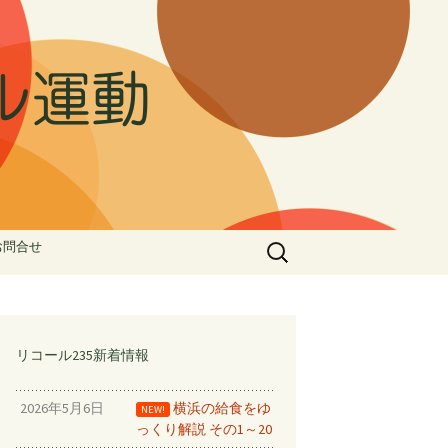
ル運動
検
お問合せ
索:
ル①
ゅう②
家族で受任
リコール235新着情報
止める！！
2026年5月6日
横浜の給食をゆ
NEW!
っくり解説 その1～20
ドデータ⑦