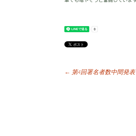
筆でも増やそうと奮闘していま
←
第4回署名者数中間発表
投
稿
ナ