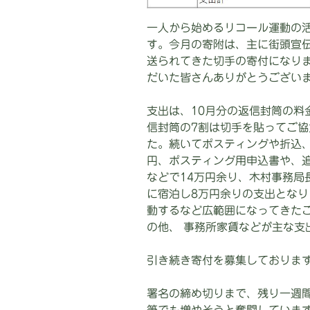
一人から始めるリコール運動の
す。今月の寄附は、主に街頭宣
送られてきた切手の寄付になりま
だいた皆さんありがとうござい
支出は、10月分の返信封筒の料
信封筒の7割は切手を貼ってご
た。続いてポスティングや折込、
円、ポスティング用申込書や、
などで14万円余り、木村事務局
に宿泊し8万円余りの支出とな
動するなど広範囲になってきた
の他、 事務所家賃などが主な支
引き続き寄付を募集しておりま
署名の締め切りまで、残り一週