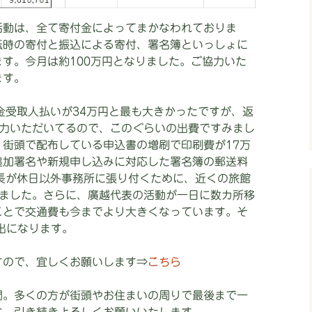
活動は、全て寄付金によってまかなわれておりま
伝時の寄付と振込による寄付、署名簿といっしょに
す。今月は約100万円となりました。ご協力いた
ます。
金受取人払いが34万円と最も大きかったですが、返
協力いただいてるので、このぐらいの出費ですみまし
街頭で配布している申込書の増刷で印刷費が17万
追加署名や新規申し込みに対応した署名簿の郵送料
長が休日以外事務所に張り付くために、近くの旅館
りました。さらに、廣越代表の活動が一日に数カ所移
ことで交通費も今までより大きくなっています。そ
出になります。
すので、宜しくお願いします⇒
こちら
間。多くの方が街頭やお住まいの周りで最後まで一