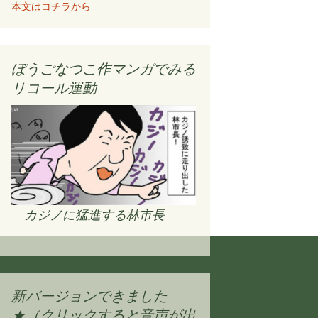
本文はコチラから
ぼうごなつこ作マンガでみる
リコール運動
カジノに猛進する林市長
新バージョンできました
★（クリックすると音声が出