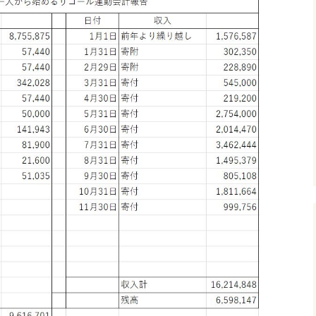
リコールでカジノ
市民無視はリコー
ぞ⑨
林市長をリコール
リコールでカジノ
QRコード付き⑪
市民無視はリコー
ぞ QRコード付き⑫
受任者申込用紙0926 
受任者チラシ裏0926 