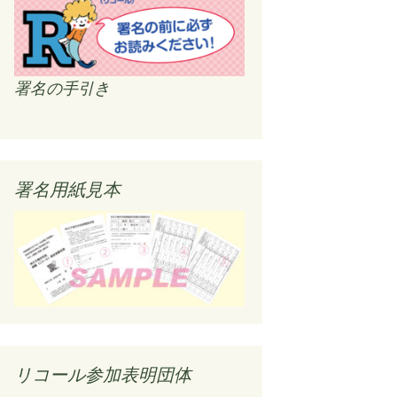
署名の手引き
署名用紙見本
リコール参加表明団体