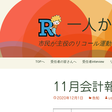
一人か
市民が主役のリコール運動 最
コ
TOPへ
受任者の皆さんへ
受任者interview
ン
テ
ン
11月会計
ツ
へ
ス
2020年12月1日
告知
u
キ
ッ