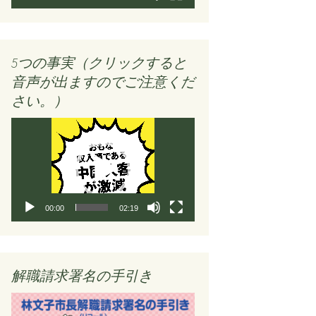
ー
5つの事実（クリックすると
音声が出ますのでご注意くだ
さい。）
動
画
プ
レ
ー
ヤ
00:00
02:19
ー
解職請求署名の手引き