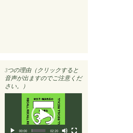
3つの理由（クリックすると
音声が出ますのでご注意くだ
さい。）
動
画
プ
レ
ー
ヤ
00:00
02:20