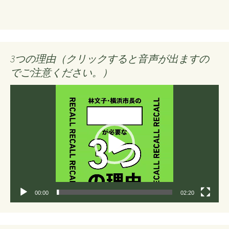
3つの理由（クリックすると音声が出ますの
でご注意ください。）
動
画
プ
レ
ー
ヤ
ー
00:00
02:20