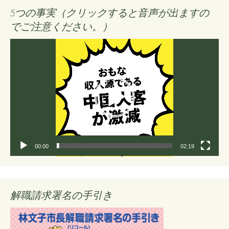
5つの事実（クリックすると音声が出ますの
でご注意ください。）
動
画
プ
レ
ー
ヤ
ー
00:00
02:19
解職請求署名の手引き