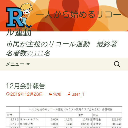
一人から始めるリコー
ル運動
市民が主役のリコール運動 最終署
名者数90,111名
コ
検
メニュー
ン
索:
テ
ン
12月会計報告
ツ
2019年12月28日
告知
user_1
へ
ス
キ
ッ
プ