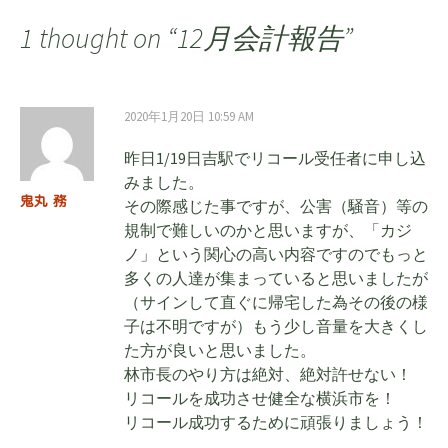
稿
1 thought on “
12月会計報告
”
ナ
2020年1月20日 10:59 AM
ビ
昨日1/19日吉駅でリコール受任者に申し込
みました。
鬼丸 務
その際感じた事ですが、公害（騒音）等の
ゲ
規制で難しいのかと思いますが、「カジ
ノ」という関心の高い内容ですのでもっと
ー
多くの人達が集まっていると思いましたが
（サインして直ぐに帰宅した為その後の様
子は不明ですが）もう少し音量を大きくし
シ
た方が良いと思いました。
林市長のやり方は絶対、絶対許せない！
リコールを成功させ健全な横浜市を！
ョ
リコール成功するために頑張りましょう！