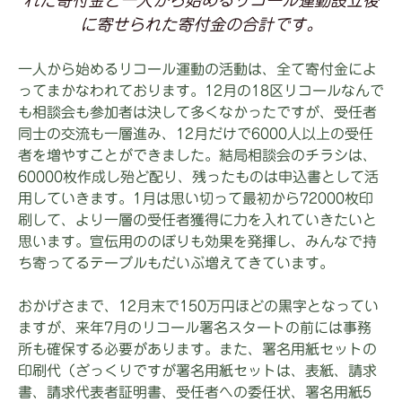
れた寄付金と一人から始めるリコール運動設立後
に寄せられた寄付金の合計です。
一人から始めるリコール運動の活動は、全て寄付金によ
ってまかなわれております。12月の18区リコールなんで
も相談会も参加者は決して多くなかったですが、受任者
同士の交流も一層進み、12月だけで6000人以上の受任
者を増やすことができました。結局相談会のチラシは、
60000枚作成し殆ど配り、残ったものは申込書として活
用していきます。1月は思い切って最初から72000枚印
刷して、より一層の受任者獲得に力を入れていきたいと
思います。宣伝用ののぼりも効果を発揮し、みんなで持
ち寄ってるテーブルもだいぶ増えてきています。
おかげさまで、12月末で150万円ほどの黒字となってい
ますが、来年7月のリコール署名スタートの前には事務
所も確保する必要があります。また、署名用紙セットの
印刷代（ざっくりですが署名用紙セットは、表紙、請求
書、請求代表者証明書、受任者への委任状、署名用紙5